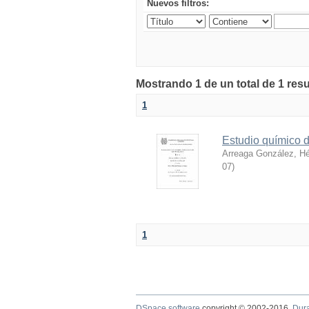
Nuevos filtros:
Mostrando 1 de un total de 1 res
1
Estudio químico d
Arreaga González, H
07
)
1
DSpace software
copyright © 2002-2016
Dur