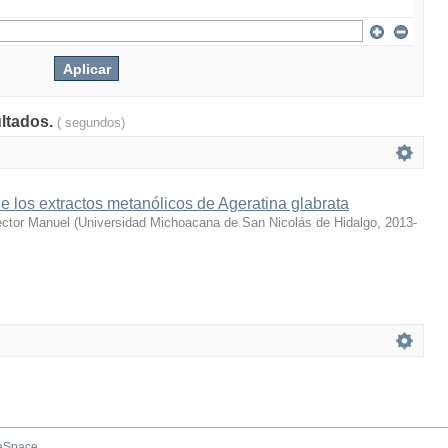
ultados.
( segundos)
e los extractos metanólicos de Ageratina glabrata
éctor Manuel
(
Universidad Michoacana de San Nicolás de Hidalgo
,
2013-
aSpace