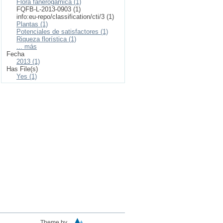
Flora fanerogámica (1)
FQFB-L-2013-0903 (1)
info:eu-repo/classification/cti/3 (1)
Plantas (1)
Potenciales de satisfactores (1)
Riqueza florística (1)
... más
Fecha
2013 (1)
Has File(s)
Yes (1)
Theme by