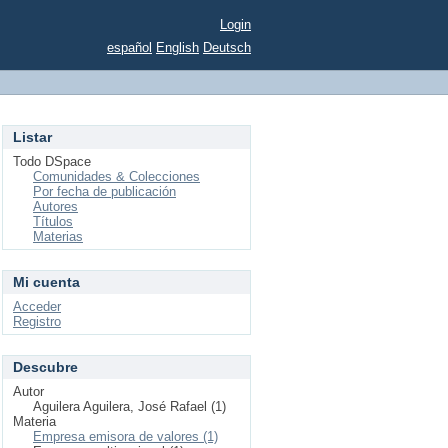
Login
español
English
Deutsch
Listar
Todo DSpace
Comunidades & Colecciones
Por fecha de publicación
Autores
Títulos
Materias
Mi cuenta
Acceder
Registro
Descubre
Autor
Aguilera Aguilera, José Rafael (1)
Materia
Empresa emisora de valores (1)