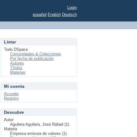
Login
español
English
Deutsch
Listar
Todo DSpace
Comunidades & Colecciones
Por fecha de publicación
Autores
Títulos
Materias
Mi cuenta
Acceder
Registro
Descubre
Autor
Aguilera Aguilera, José Rafael (1)
Materia
Empresa emisora de valores (1)