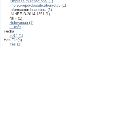
Empresa multinacional (1)
info:eu-repo/classification/cti/5 (1)
Información financiera (1)
ININEE-D-2014-1351 (1)
NIIF (1)
Relevancia (1)
... más
Fecha
2014 (1)
Has File(s)
Yes (1)