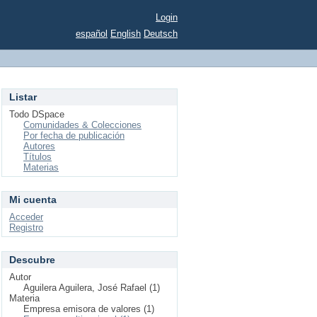
Login
español
English
Deutsch
Listar
Todo DSpace
Comunidades & Colecciones
Por fecha de publicación
Autores
Títulos
Materias
Mi cuenta
Acceder
Registro
Descubre
Autor
Aguilera Aguilera, José Rafael (1)
Materia
Empresa emisora de valores (1)