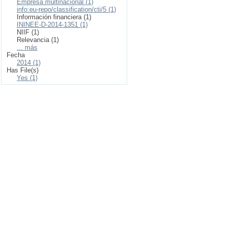
Empresa multinacional (1)
info:eu-repo/classification/cti/5 (1)
Información financiera (1)
ININEE-D-2014-1351 (1)
NIIF (1)
Relevancia (1)
... más
Fecha
2014 (1)
Has File(s)
Yes (1)