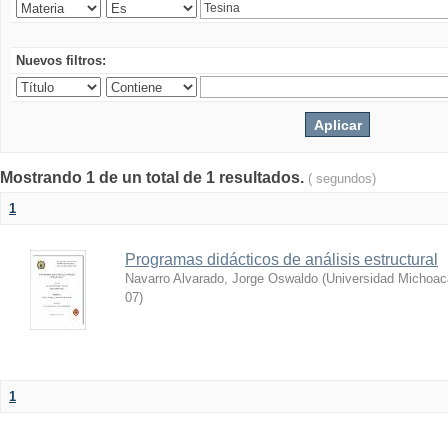
Nuevos filtros:
Mostrando 1 de un total de 1 resultados.
( segundos)
1
Programas didácticos de análisis estructural
Navarro Alvarado, Jorge Oswaldo
(
Universidad Michoac
07
)
1