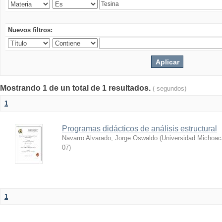
Nuevos filtros:
Mostrando 1 de un total de 1 resultados.
( segundos)
1
Programas didácticos de análisis estructural
Navarro Alvarado, Jorge Oswaldo
(
Universidad Michoac
07
)
1