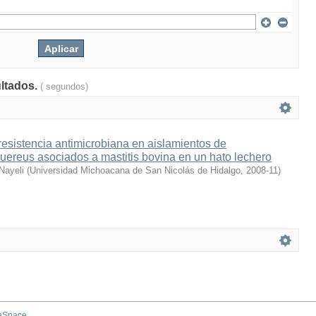
ultados.
( segundos)
resistencia antimicrobiana en aislamientos de
ereus asociados a mastitis bovina en un hato lechero
 Nayeli
(
Universidad Michoacana de San Nicolás de Hidalgo
,
2008-11
)
aSpace