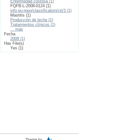
Enfermedad costosa (1)
FQFB-L-2008-0124 (1)
info:eu-repo/classification/cti/3 (1)
Mastitis (1)
Producción de leche (1)
Tratamientos clínicos (1)
... más
Fecha
2008 (1)
Has File(s)
Yes (1)
Theme by