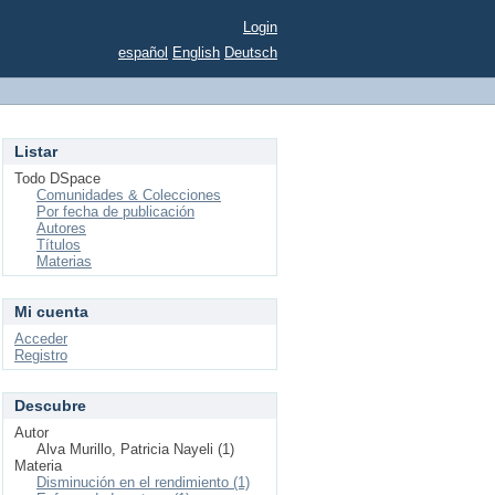
Login
español
English
Deutsch
Listar
Todo DSpace
Comunidades & Colecciones
Por fecha de publicación
Autores
Títulos
Materias
Mi cuenta
Acceder
Registro
Descubre
Autor
Alva Murillo, Patricia Nayeli (1)
Materia
Disminución en el rendimiento (1)