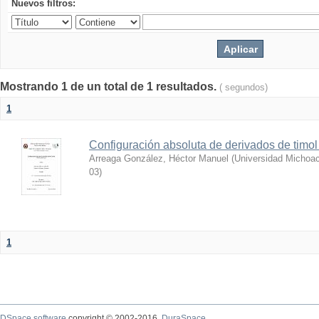
Nuevos filtros:
Mostrando 1 de un total de 1 resultados.
( segundos)
1
Configuración absoluta de derivados de timol 
Arreaga González, Héctor Manuel
(
Universidad Michoac
03
)
1
DSpace software
copyright © 2002-2016
DuraSpace