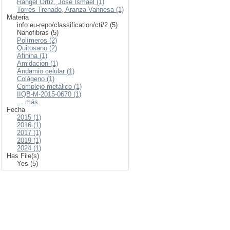
Rangel Ortiz, José Ismael (1)
Torres Trenado, Aranza Vannesa (1)
Materia
info:eu-repo/classification/cti/2 (5)
Nanofibras (5)
Polímeros (2)
Quitosano (2)
Afinina (1)
Amidacion (1)
Andamio celular (1)
Colágeno (1)
Complejo metálico (1)
IIQB-M-2015-0670 (1)
... más
Fecha
2015 (1)
2016 (1)
2017 (1)
2019 (1)
2024 (1)
Has File(s)
Yes (5)