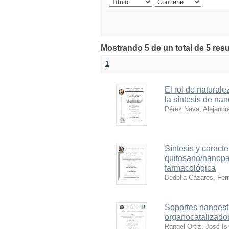
Mostrando 5 de un total de 5 res
1
El rol de natural
la síntesis de na
Pérez Nava, Alejandr
Síntesis y carac
quitosano/nanopar
farmacológica
Bedolla Cázares, Fer
Soportes nanoest
organocatalizador
Rangel Ortiz, José I