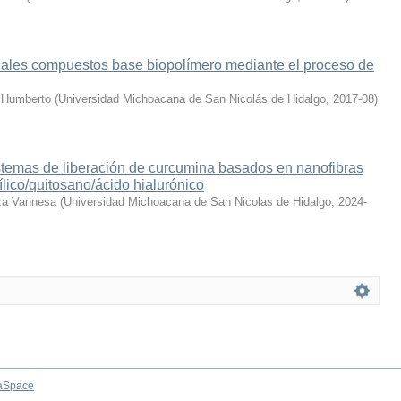
riales compuestos base biopolímero mediante el proceso de
s Humberto
(
Universidad Michoacana de San Nicolás de Hidalgo
,
2017-08
)
stemas de liberación de curcumina basados en nanofibras
ílico/quitosano/ácido hialurónico
za Vannesa
(
Universidad Michoacana de San Nicolas de Hidalgo
,
2024-
aSpace