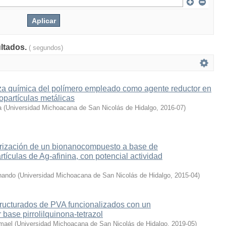
ultados.
( segundos)
eza química del polímero empleado como agente reductor en
nopartículas metálicas
a
(
Universidad Michoacana de San Nicolás de Hidalgo
,
2016-07
)
terización de un bionanocompuesto a base de
tículas de Ag-afinina, con potencial actividad
nando
(
Universidad Michoacana de San Nicolás de Hidalgo
,
2015-04
)
ructurados de PVA funcionalizados con un
 base pirrolilquinona-tetrazol
smael
(
Universidad Michoacana de San Nicolás de Hidalgo
,
2019-05
)