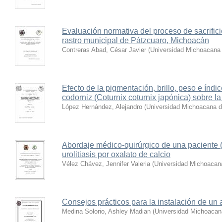
Evaluación normativa del proceso de sacrific
rastro municipal de Pátzcuaro, Michoacán
Contreras Abad, César Javier
(
Universidad Michoacana 
Efecto de la pigmentación, brillo, peso e índ
codorniz (Coturnix coturnix japónica) sobre la
López Hernández, Alejandro
(
Universidad Michoacana d
Abordaje médico-quirúrgico de una paciente (
urolitiasis por oxalato de calcio
Vélez Chávez, Jennifer Valeria
(
Universidad Michoacan
Consejos prácticos para la instalación de un 
Medina Solorio, Ashley Madian
(
Universidad Michoacan