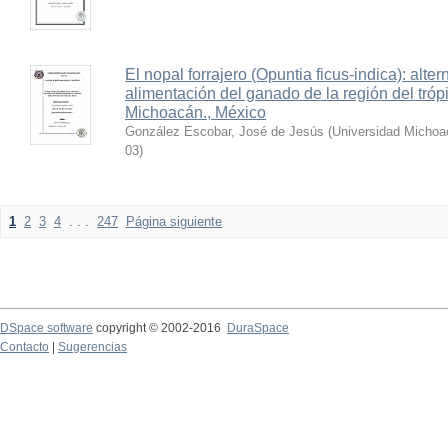
El nopal forrajero (Opuntia ficus-indica): alte
alimentación del ganado de la región del trópi
Michoacán., México
González Escobar, José de Jesús
(
Universidad Michoa
03
)
1
2
3
4
. . .
247
Página siguiente
DSpace software
copyright © 2002-2016
DuraSpace
Contacto
|
Sugerencias