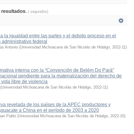
 resultados.
( segundos)
la igualdad entre las partes y el debido proceso en el
 administrativo federal
ús Antonio
(
Universidad Michoacana de San Nicolás de Hidalgo
,
2022-11
)
mativa interna con la “Convención de Belém Do Pará”
acional pendiente para la materialización del derecho de
vida libre de violencia
(
Universidad Michoacana de San Nicolás de Hidalgo
,
2022-11
)
va revelada de los países de la APEC productores y
aguacate a China en el período de 2003 a 2020
uan Pablo
(
Universidad Michoacana de San Nicolás de Hidalgo
,
2022-10
)