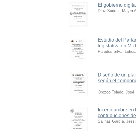
El gobierno digit
Díaz Suárez, Mayra A
Estudio del Parlam
legislativa en Mi
Paredes Silva, Leticia
Diseño de un plan
según el compone
Orozco Toledo, José
Incertidumbre en 
contribuciones de
Salinas García, Jess