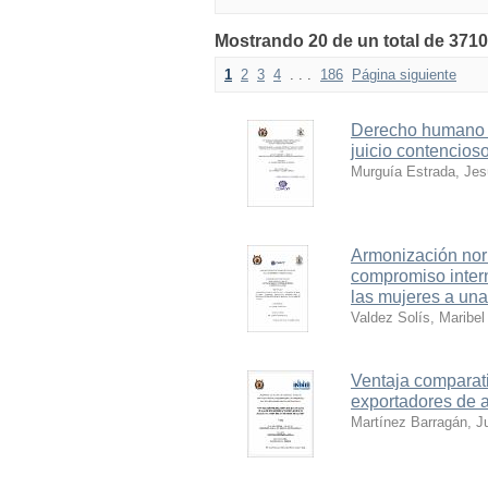
Mostrando 20 de un total de 3710
1
2
3
4
. . .
186
Página siguiente
Derecho humano a 
juicio contencioso
Murguía Estrada, Jes
Armonización nor
compromiso intern
las mujeres a una 
Valdez Solís, Maribel
Ventaja comparati
exportadores de 
Martínez Barragán, J