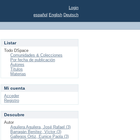
Login
español
English
Deutsch
Listar
Todo DSpace
Comunidades & Colecciones
Por fecha de publicación
Autores
Títulos
Materias
Mi cuenta
Acceder
Registro
Descubre
Autor
Aguilera Aguilera, José Rafael (3)
Barragán Benítez, Víctor (3)
Gallegos Ortiz, Eunice Paola (3)