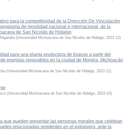
tivo para la competitividad de la Dirección De Vinculación
, programa de movilidad nacional e internacional, de la
oacana de San Nicolás de Hidalgo
Alejandra
(
Universidad Michoacana de San Nicolás de Hidalgo
,
2022-12
)
lidad para una planta productora de tisanas a partir del
de energías renovables en la ciudad de Morelia, Michoacán
lia
(
Universidad Michoacana de San Nicolás de Hidalgo
,
2022-12
)
nte
isco
(
Universidad Michoacana de San Nicolás de Hidalgo
,
2022-10
)
a que pueden presentar las personas morales que celebran
artes relacionadas residentes en el extranjero, ante la