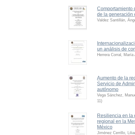
Comportamiento d
de la generación
Valdez Santillán, Áng
Internacionaliza
un análisis de co
Herrera Corral, María
Aumento de la re
Servicio de Admin
autónomo
Vega Sánchez, Manue
11
)
Resiliencia en la
regional en la M
México
Jiménez Cerrillo, Lili