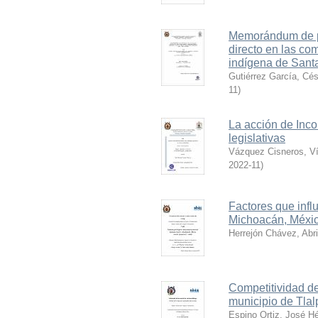
Memorándum de po
directo en las co
indígena de Sant
Gutiérrez García, Cé
11
)
La acción de Inc
legislativas
Vázquez Cisneros, Ví
2022-11
)
Factores que infl
Michoacán, Méxic
Herrejón Chávez, Abri
Competitividad d
municipio de Tla
Espino Ortiz, José Hé