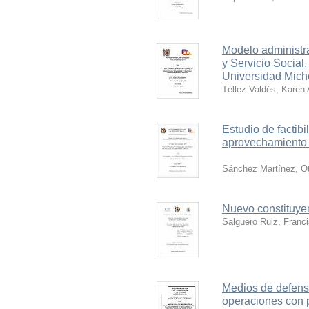
Modelo administra
y Servicio Social
Universidad Mich
Téllez Valdés, Karen 
Estudio de factibi
aprovechamiento 
Sánchez Martínez, Oti
Nuevo constituye
Salguero Ruiz, Franc
Medios de defens
operaciones con p