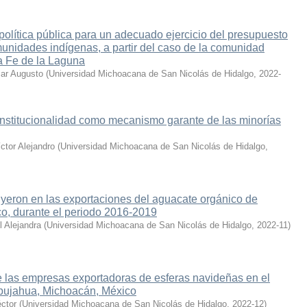
lítica pública para un adecuado ejercicio del presupuesto
munidades indígenas, a partir del caso de la comunidad
a Fe de la Laguna
sar Augusto
(
Universidad Michoacana de San Nicolás de Hidalgo
,
2022-
onstitucionalidad como mecanismo garante de las minorías
ctor Alejandro
(
Universidad Michoacana de San Nicolás de Hidalgo
,
uyeron en las exportaciones del aguacate orgánico de
o, durante el periodo 2016-2019
l Alejandra
(
Universidad Michoacana de San Nicolás de Hidalgo
,
2022-11
)
e las empresas exportadoras de esferas navideñas en el
lpujahua, Michoacán, México
ctor
(
Universidad Michoacana de San Nicolás de Hidalgo
,
2022-12
)