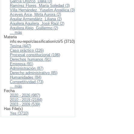
García Orozco, Dalia (3)
Ramírez Flores, María Soledad (3)
Villa Hernández, Yuselim Angélica (3)
Aceves Arce, Mirta Aurora (2)
Aguilar Armendáriz, Liliana (2)
Aguilera Aguilera, José Raúl (2)
Aguilera Alejo, Guillermo (2)
... más
Materia
info:eu-repo/classification/cti/5 (3710)
Tesina (447)
Caso práctico (226)
Procesal constitucional (196)
Derechos humanos (91)
Empresa (91)
Administración (87)
Derecho administrativo (85)
Humanidades (84)
Competitividad (73)
... más
Fecha
2020 - 2026 (987)
2010 - 2019 (2184)
2003 - 2009 (539)
Has File(s)
Yes (3710)