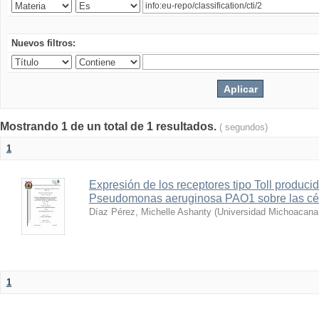
Nuevos filtros:
Mostrando 1 de un total de 1 resultados.
( segundos)
1
Expresión de los receptores tipo Toll producid
Pseudomonas aeruginosa PAO1 sobre las cé
Díaz Pérez, Michelle Ashanty
(
Universidad Michoacana
1