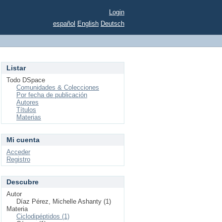
Login
español
English
Deutsch
Listar
Todo DSpace
Comunidades & Colecciones
Por fecha de publicación
Autores
Títulos
Materias
Mi cuenta
Acceder
Registro
Descubre
Autor
Díaz Pérez, Michelle Ashanty (1)
Materia
Ciclodipéptidos (1)