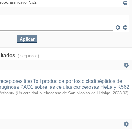
ultados.
( segundos)
eceptores tipo Toll producida por los ciclodipéptidos de
uginosa PAO1 sobre las células cancerosas HeLa y K562
 Ashanty
(
Universidad Michoacana de San Nicolás de Hidalgo
,
2023-03
)