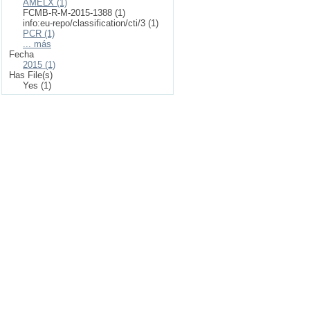
AMELX (1)
FCMB-R-M-2015-1388 (1)
info:eu-repo/classification/cti/3 (1)
PCR (1)
... más
Fecha
2015 (1)
Has File(s)
Yes (1)