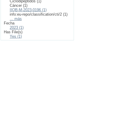
Ciclodipéptidos (1)
Cáncer (1)
IIQB-M-2023-0196 (1)
info:eu-repo/classification/cti/2 (1)
... más
Fecha
2023 (1)
Has File(s)
Yes (1)