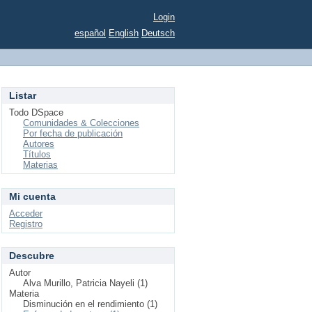
Login
español
English
Deutsch
Listar
Todo DSpace
Comunidades & Colecciones
Por fecha de publicación
Autores
Títulos
Materias
Mi cuenta
Acceder
Registro
Descubre
Autor
Alva Murillo, Patricia Nayeli (1)
Materia
Disminución en el rendimiento (1)