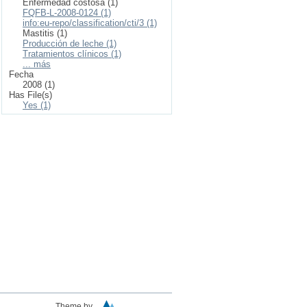
Enfermedad costosa (1)
FQFB-L-2008-0124 (1)
info:eu-repo/classification/cti/3 (1)
Mastitis (1)
Producción de leche (1)
Tratamientos clínicos (1)
... más
Fecha
2008 (1)
Has File(s)
Yes (1)
Theme by