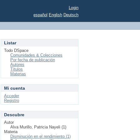
Login
español
English
Deutsch
Listar
Todo DSpace
Comunidades & Colecciones
Por fecha de publicación
Autores
Títulos
Materias
Mi cuenta
Acceder
Registro
Descubre
Autor
Alva Murillo, Patricia Nayeli (1)
Materia
Disminución en el rendimiento (1)