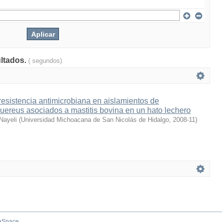
ultados.
( segundos)
resistencia antimicrobiana en aislamientos de
ereus asociados a mastitis bovina en un hato lechero
 Nayeli
(
Universidad Michoacana de San Nicolás de Hidalgo
,
2008-11
)
aSpace