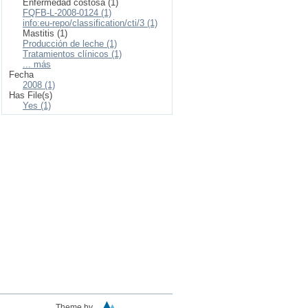
Enfermedad costosa (1)
FQFB-L-2008-0124 (1)
info:eu-repo/classification/cti/3 (1)
Mastitis (1)
Producción de leche (1)
Tratamientos clínicos (1)
... más
Fecha
2008 (1)
Has File(s)
Yes (1)
Theme by