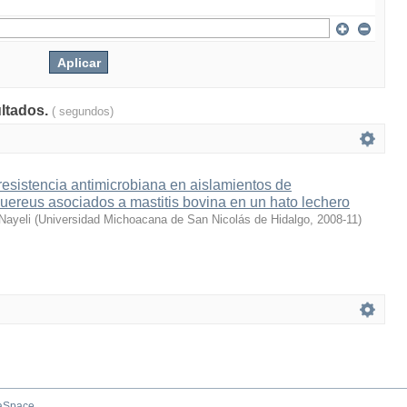
ultados.
( segundos)
resistencia antimicrobiana en aislamientos de
ereus asociados a mastitis bovina en un hato lechero
 Nayeli
(
Universidad Michoacana de San Nicolás de Hidalgo
,
2008-11
)
aSpace