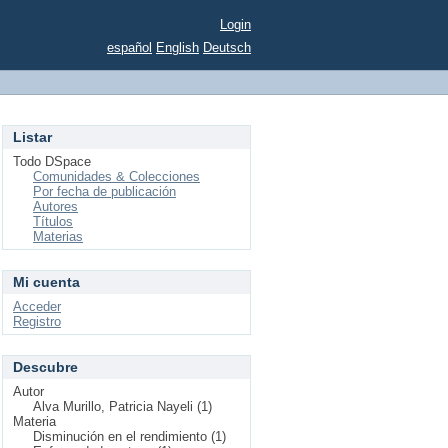
Login
español
English
Deutsch
Listar
Todo DSpace
Comunidades & Colecciones
Por fecha de publicación
Autores
Títulos
Materias
Mi cuenta
Acceder
Registro
Descubre
Autor
Alva Murillo, Patricia Nayeli (1)
Materia
Disminución en el rendimiento (1)