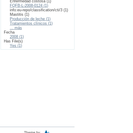
Enfermedad costosa (1)
FQFB-L-2008-0124 (1)
info:eu-repo/classification/cti/3 (1)
Mastitis (1)
Producción de leche (1)
Tratamientos clínicos (1)
... más
Fecha
2008 (1)
Has File(s)
Yes (1)
Theme by