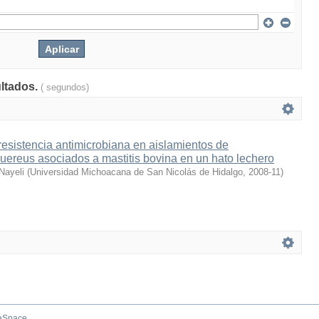
ultados.
( segundos)
resistencia antimicrobiana en aislamientos de
ereus asociados a mastitis bovina en un hato lechero
 Nayeli
(
Universidad Michoacana de San Nicolás de Hidalgo
,
2008-11
)
aSpace