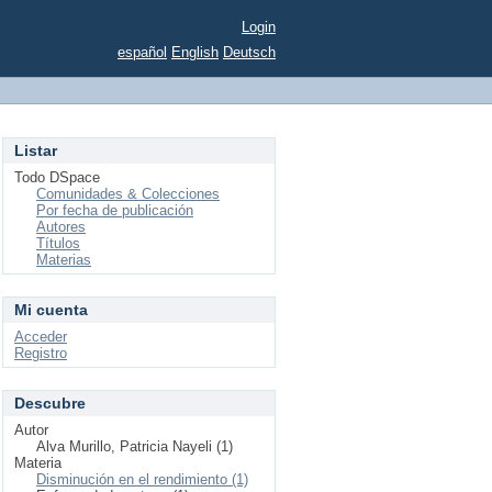
Login
español
English
Deutsch
Listar
Todo DSpace
Comunidades & Colecciones
Por fecha de publicación
Autores
Títulos
Materias
Mi cuenta
Acceder
Registro
Descubre
Autor
Alva Murillo, Patricia Nayeli (1)
Materia
Disminución en el rendimiento (1)