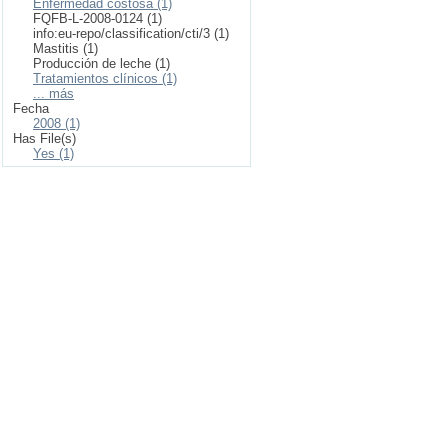
Enfermedad costosa (1)
FQFB-L-2008-0124 (1)
info:eu-repo/classification/cti/3 (1)
Mastitis (1)
Producción de leche (1)
Tratamientos clínicos (1)
... más
Fecha
2008 (1)
Has File(s)
Yes (1)