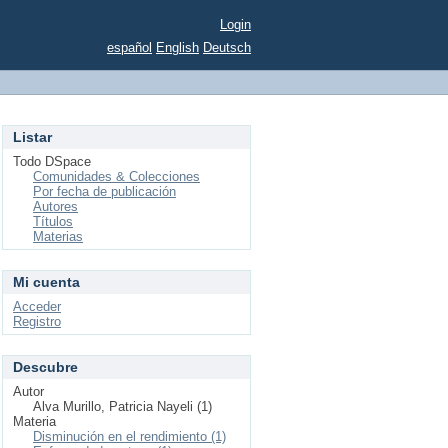
Login
español
English
Deutsch
Listar
Todo DSpace
Comunidades & Colecciones
Por fecha de publicación
Autores
Títulos
Materias
Mi cuenta
Acceder
Registro
Descubre
Autor
Alva Murillo, Patricia Nayeli (1)
Materia
Disminución en el rendimiento (1)