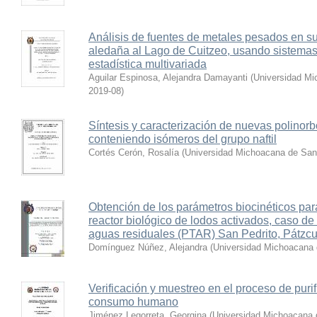
Análisis de fuentes de metales pesados en s
aledaña al Lago de Cuitzeo, usando sistemas
estadística multivariada
Aguilar Espinosa, Alejandra Damayanti
(
Universidad Mi
2019-08
)
Síntesis y caracterización de nuevas polinor
conteniendo isómeros del grupo naftil
Cortés Cerón, Rosalía
(
Universidad Michoacana de San 
Obtención de los parámetros biocinéticos pa
reactor biológico de lodos activados, caso de 
aguas residuales (PTAR) San Pedrito, Pátzc
Domínguez Núñez, Alejandra
(
Universidad Michoacana 
Verificación y muestreo en el proceso de puri
consumo humano
Jiménez Legorreta, Georgina
(
Universidad Michoacana 