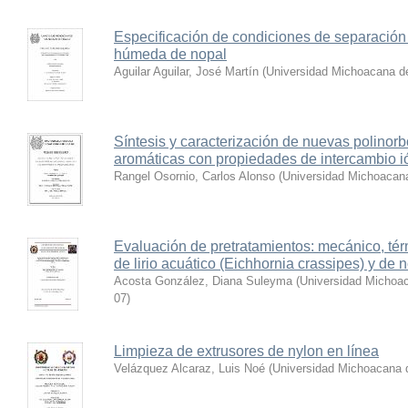
Especificación de condiciones de separación 
húmeda de nopal
Aguilar Aguilar, José Martín
(
Universidad Michoacana de
Síntesis y caracterización de nuevas polinor
aromáticas con propiedades de intercambio i
Rangel Osornio, Carlos Alonso
(
Universidad Michoacana
Evaluación de pretratamientos: mecánico, tér
de lirio acuático (Eichhornia crassipes) y de 
Acosta González, Diana Suleyma
(
Universidad Michoac
07
)
Limpieza de extrusores de nylon en línea
Velázquez Alcaraz, Luis Noé
(
Universidad Michoacana 