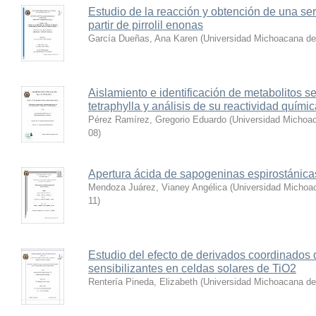
Estudio de la reacción y obtención de una se
partir de pirrolil enonas
García Dueñas, Ana Karen
(
Universidad Michoacana de
Aislamiento e identificación de metabolitos s
tetraphylla y análisis de su reactividad quími
Pérez Ramírez, Gregorio Eduardo
(
Universidad Michoac
08
)
Apertura ácida de sapogeninas espirostánic
Mendoza Juárez, Vianey Angélica
(
Universidad Michoa
11
)
Estudio del efecto de derivados coordinados
sensibilizantes en celdas solares de TiO2
Rentería Pineda, Elizabeth
(
Universidad Michoacana de