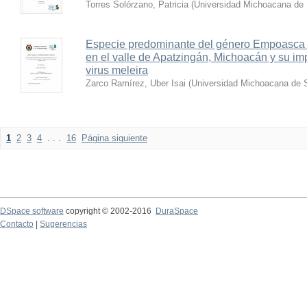
Torres Solórzano, Patricia
(
Universidad Michoacana de 
Especie predominante del género Empoasca 
en el valle de Apatzingán, Michoacán y su imp
virus meleira
Zarco Ramírez, Uber Isai
(
Universidad Michoacana de S
1
2
3
4
. . .
16
Página siguiente
DSpace software
copyright © 2002-2016
DuraSpace
Contacto
|
Sugerencias