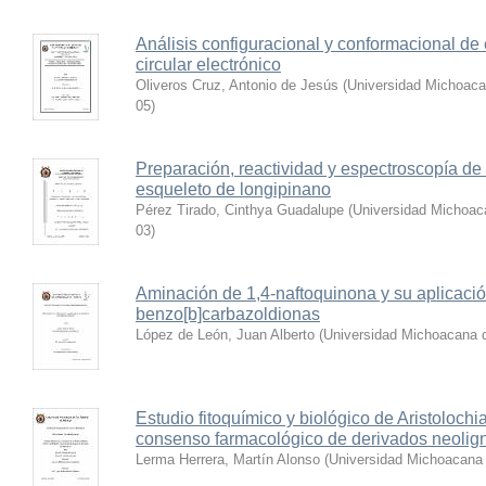
Análisis configuracional y conformacional de
circular electrónico
Oliveros Cruz, Antonio de Jesús
(
Universidad Michoaca
05
)
Preparación, reactividad y espectroscopía de
esqueleto de longipinano
Pérez Tirado, Cinthya Guadalupe
(
Universidad Michoac
03
)
Aminación de 1,4-naftoquinona y su aplicación
benzo[b]carbazoldionas
López de León, Juan Alberto
(
Universidad Michoacana d
Estudio fitoquímico y biológico de Aristolochia
consenso farmacológico de derivados neolig
Lerma Herrera, Martín Alonso
(
Universidad Michoacana 