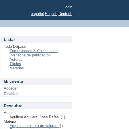
Login
español
English
Deutsch
Listar
Todo DSpace
Comunidades & Colecciones
Por fecha de publicación
Autores
Títulos
Materias
Mi cuenta
Acceder
Registro
Descubre
Autor
Aguilera Aguilera, José Rafael (1)
Materia
Empresa emisora de valores (1)