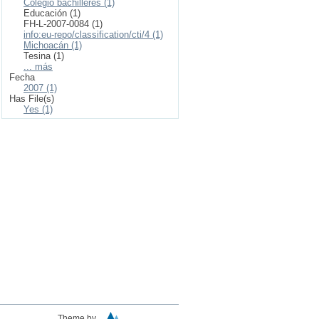
Colegio bachilleres (1)
Educación (1)
FH-L-2007-0084 (1)
info:eu-repo/classification/cti/4 (1)
Michoacán (1)
Tesina (1)
... más
Fecha
2007 (1)
Has File(s)
Yes (1)
Theme by