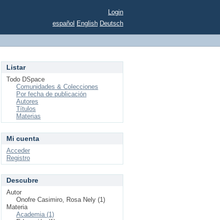
Login
español
English
Deutsch
Listar
Todo DSpace
Comunidades & Colecciones
Por fecha de publicación
Autores
Títulos
Materias
Mi cuenta
Acceder
Registro
Descubre
Autor
Onofre Casimiro, Rosa Nely (1)
Materia
Academia (1)