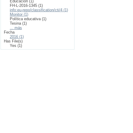
Educación (1)
FH-L-2016-1345 (1)
info:eu-repo/classification/cti/4 (1)
Monitor (1)
Política educativa (1)
Tesina (1)
... más
Fecha
2016 (1)
Has File(s)
Yes (1)