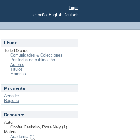
Login
español
English
Deutsch
Listar
Todo DSpace
Comunidades & Colecciones
Por fecha de publicación
Autores
Títulos
Materias
Mi cuenta
Acceder
Registro
Descubre
Autor
Onofre Casimiro, Rosa Nely (1)
Materia
Academia (1)