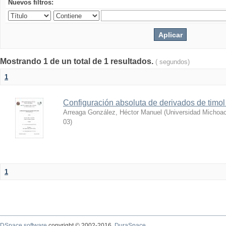
Nuevos filtros:
Mostrando 1 de un total de 1 resultados.
( segundos)
1
Configuración absoluta de derivados de timol 
Arreaga González, Héctor Manuel
(
Universidad Michoac
03
)
1
DSpace software
copyright © 2002-2016
DuraSpace