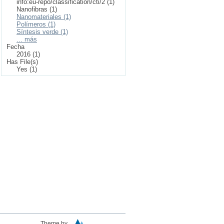
info:eu-repo/classification/cti/2 (1)
Nanofibras (1)
Nanomateriales (1)
Polímeros (1)
Síntesis verde (1)
... más
Fecha
2016 (1)
Has File(s)
Yes (1)
Theme by