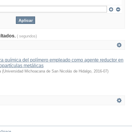
ultados.
( segundos)
eza química del polímero empleado como agente reductor en
nopartículas metálicas
a
(
Universidad Michoacana de San Nicolás de Hidalgo
,
2016-07
)
aSpace