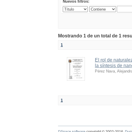
Nuevos filtros:
Mostrando 1 de un total de 1 res
1
El rol de natural
la síntesis de na
Pérez Nava, Alejandr
1
DSpace software
copyright © 2002-2016
Dur