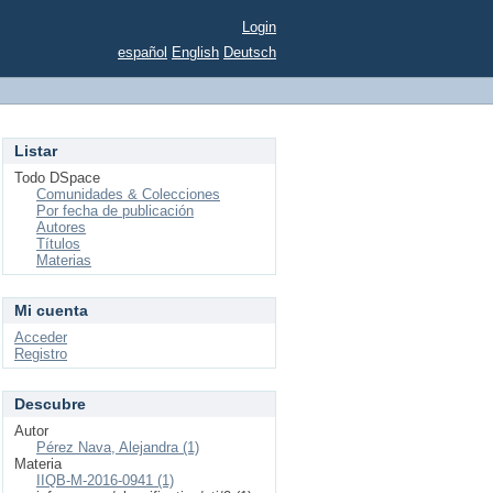
Login
español
English
Deutsch
Listar
Todo DSpace
Comunidades & Colecciones
Por fecha de publicación
Autores
Títulos
Materias
Mi cuenta
Acceder
Registro
Descubre
Autor
Pérez Nava, Alejandra (1)
Materia
IIQB-M-2016-0941 (1)