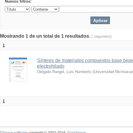
Nuevos filtros:
Mostrando 1 de un total de 1 resultados.
( segundos)
1
Síntesis de materiales compuestos base biop
electrohilado
Delgado Rangel, Luis Humberto
(
Universidad Michoacan
1
DSpace software
copyright © 2002-2016
DuraSpace