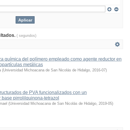
ultados.
( segundos)
eza química del polímero empleado como agente reductor en
nopartículas metálicas
a
(
Universidad Michoacana de San Nicolás de Hidalgo
,
2016-07
)
ructurados de PVA funcionalizados con un
 base pirrolilquinona-tetrazol
smael
(
Universidad Michoacana de San Nicolás de Hidalgo
,
2019-05
)