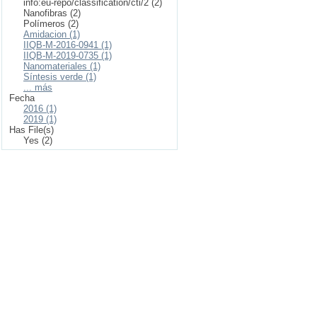
info:eu-repo/classification/cti/2 (2)
Nanofibras (2)
Polímeros (2)
Amidacion (1)
IIQB-M-2016-0941 (1)
IIQB-M-2019-0735 (1)
Nanomateriales (1)
Síntesis verde (1)
... más
Fecha
2016 (1)
2019 (1)
Has File(s)
Yes (2)