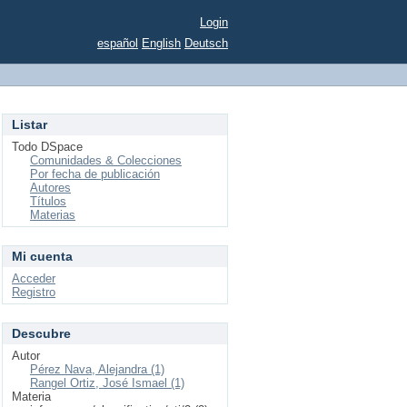
Login
español
English
Deutsch
Listar
Todo DSpace
Comunidades & Colecciones
Por fecha de publicación
Autores
Títulos
Materias
Mi cuenta
Acceder
Registro
Descubre
Autor
Pérez Nava, Alejandra (1)
Rangel Ortiz, José Ismael (1)
Materia