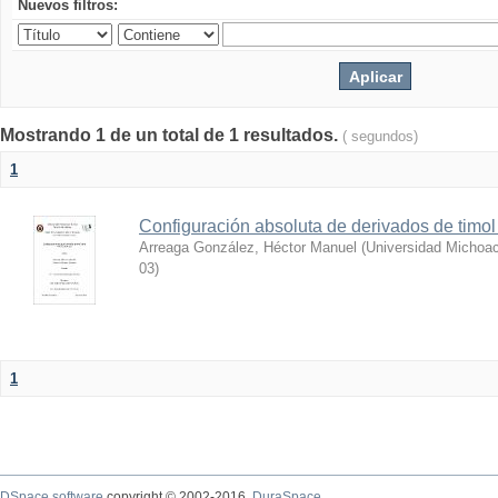
Nuevos filtros:
Mostrando 1 de un total de 1 resultados.
( segundos)
1
Configuración absoluta de derivados de timol 
Arreaga González, Héctor Manuel
(
Universidad Michoac
03
)
1
DSpace software
copyright © 2002-2016
DuraSpace