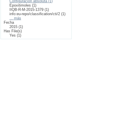
Configuración absoluta (1)
Epoxitimoles (1)
IIQB-R-M-2015-1379 (1)
info:eu-repo/classification/cti/2 (1)
... más
Fecha
2015 (1)
Has File(s)
Yes (1)