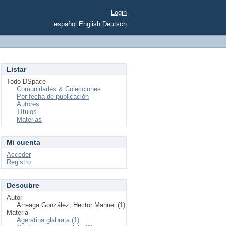
Login
español
English
Deutsch
Listar
Todo DSpace
Comunidades & Colecciones
Por fecha de publicación
Autores
Títulos
Materias
Mi cuenta
Acceder
Registro
Descubre
Autor
Arreaga González, Héctor Manuel (1)
Materia
Ageratina glabrata (1)