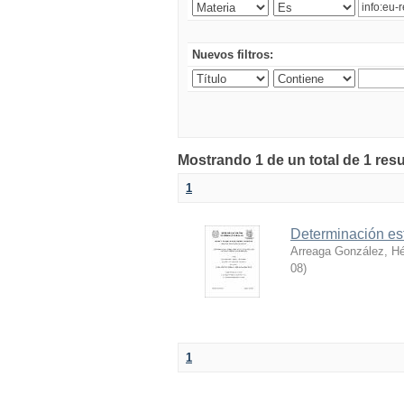
Nuevos filtros:
Mostrando 1 de un total de 1 res
1
Determinación est
Arreaga González, H
08
)
1