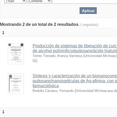
Mostrando 2 de un total de 2 resultados.
( segundos)
1
Producción de sistemas de liberación de cur
de alcohol polivinílico/quitosano/ácido hialur
Torres Trenado, Aranza Vannesa
(
Universidad Michoaca
02
)
Síntesis y caracterización de un bionanocom
quitosano/nanopartículas de Ag-afinina, con p
farmacológica
Bedolla Cázares, Fernando
(
Universidad Michoacana de
1