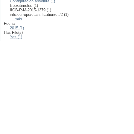
Configuración absoluta (1)
Epoxitimoles (1)
IIQB-R-M-2015-1379 (1)
info:eu-repo/classification/cti/2 (1)
... más
Fecha
2015 (1)
Has File(s)
Yes (1)