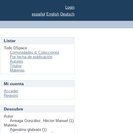
Login
español
English
Deutsch
Listar
Todo DSpace
Comunidades & Colecciones
Por fecha de publicación
Autores
Títulos
Materias
Mi cuenta
Acceder
Registro
Descubre
Autor
Arreaga González, Héctor Manuel (1)
Materia
Ageratina glabrata (1)