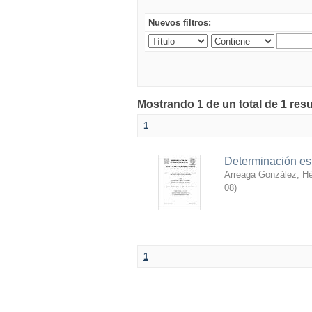
Nuevos filtros:
Mostrando 1 de un total de 1 res
1
Determinación est
Arreaga González, H
08
)
1