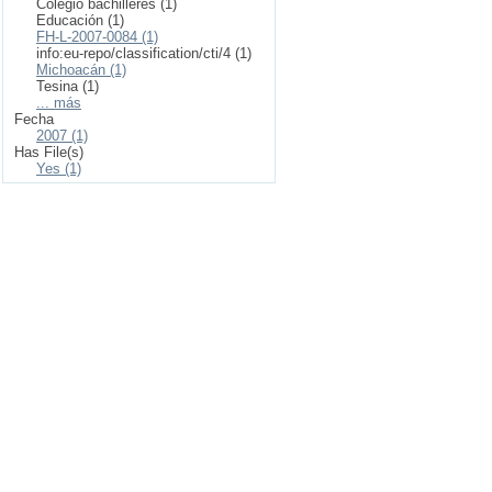
Colegio bachilleres (1)
Educación (1)
FH-L-2007-0084 (1)
info:eu-repo/classification/cti/4 (1)
Michoacán (1)
Tesina (1)
... más
Fecha
2007 (1)
Has File(s)
Yes (1)