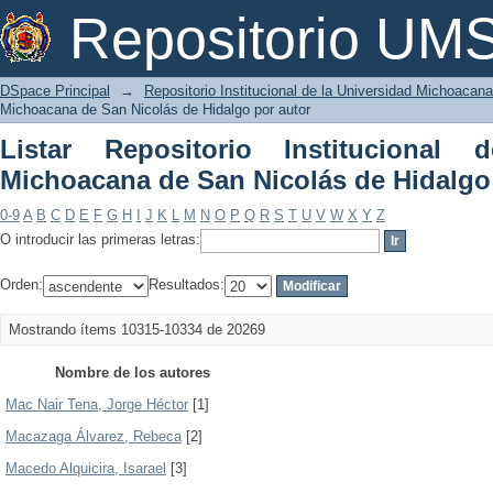
Listar Repositorio Institucional de l
Repositorio U
Hidalgo por autor
DSpace Principal
→
Repositorio Institucional de la Universidad Michoacan
Michoacana de San Nicolás de Hidalgo por autor
Listar Repositorio Institucional 
Michoacana de San Nicolás de Hidalgo
0-9
A
B
C
D
E
F
G
H
I
J
K
L
M
N
O
P
Q
R
S
T
U
V
W
X
Y
Z
O introducir las primeras letras:
Orden:
Resultados:
Mostrando ítems 10315-10334 de 20269
Nombre de los autores
Mac Nair Tena, Jorge Héctor
[1]
Macazaga Álvarez, Rebeca
[2]
Macedo Alquicira, Isarael
[3]