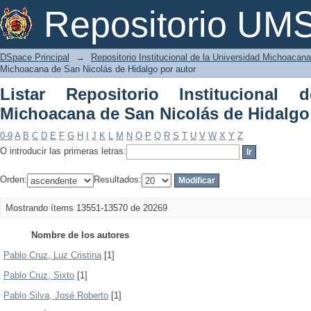
Listar Repositorio Institucional de l
Repositorio U
Hidalgo por autor
DSpace Principal
→
Repositorio Institucional de la Universidad Michoacan
Michoacana de San Nicolás de Hidalgo por autor
Listar Repositorio Institucional 
Michoacana de San Nicolás de Hidalgo
0-9
A
B
C
D
E
F
G
H
I
J
K
L
M
N
O
P
Q
R
S
T
U
V
W
X
Y
Z
O introducir las primeras letras:
Orden:
Resultados:
Mostrando ítems 13551-13570 de 20269
Nombre de los autores
Pablo Cruz, Luz Cristina
[1]
Pablo Cruz, Sixto
[1]
Pablo Silva, José Roberto
[1]