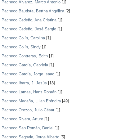
Pacheco Álvarez, Marco Antonio
[1]
Pacheco Bautista, Bertha Angélica
[2]
Pacheco Cedeño, Ana Cristina
[1]
Pacheco Cedeño, José Sergio
[1]
Pacheco Colín, Carolina
[1]
Pacheco Colín, Sindy
[1]
Pacheco Contreras, Edith
[1]
Pacheco García, Gabriela
[1]
Pacheco García, Jorge Isaac
[1]
Pacheco Ibarra, J. Jesús
[18]
Pacheco Lamas, Hans Román
[1]
Pacheco Magaña, Lilian Eréndira
[49]
Pacheco Orozco, Julio César
[1]
Pacheco Rivera, Arturo
[1]
Pacheco San Román, Daniel
[1]
Pacheco Segovia, Jorge Alberto
[5]