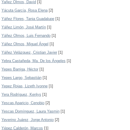
Yañez Olmos, David
[1]
Yácuta García, Rosa Elena
[2]
Yáñez Flores, Tania Guadalupe
[1]
Yáñez Limón, José Martín
[1]
Yáñez Olmos, Luis Fernando
[1]
Yáñez Olmos, Miguel Ángel
[1]
Yáñez Velázquez, Cristian Javier
[1]
Yebra Castañeda, Ma. De los Ángeles
[1]
Yepes Barriga, Héctor
[1]
Yepes Largo, Sebastián
[1]
Yepez Rojas, Lizeth Ivonne
[1]
Yera Rodríguez, Kenlys
[1]
Yescas Aparicio, Cenobio
[2]
Yescas Domínguez, Laura Yasmin
[1]
Yeverino Juárez, Jorge Antonio
[2]
Yépez Calderón, Marcos
[1]