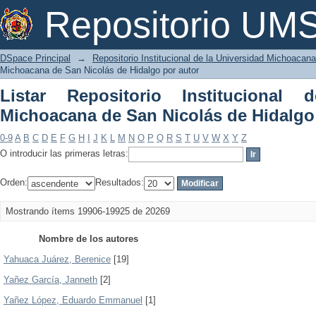
Listar Repositorio Institucional de l
Repositorio U
Hidalgo por autor
DSpace Principal
→
Repositorio Institucional de la Universidad Michoacan
Michoacana de San Nicolás de Hidalgo por autor
Listar Repositorio Institucional 
Michoacana de San Nicolás de Hidalgo
0-9
A
B
C
D
E
F
G
H
I
J
K
L
M
N
O
P
Q
R
S
T
U
V
W
X
Y
Z
O introducir las primeras letras:
Orden:
Resultados:
Mostrando ítems 19906-19925 de 20269
Nombre de los autores
Yahuaca Juárez, Berenice
[19]
Yañez García, Janneth
[2]
Yañez López, Eduardo Emmanuel
[1]