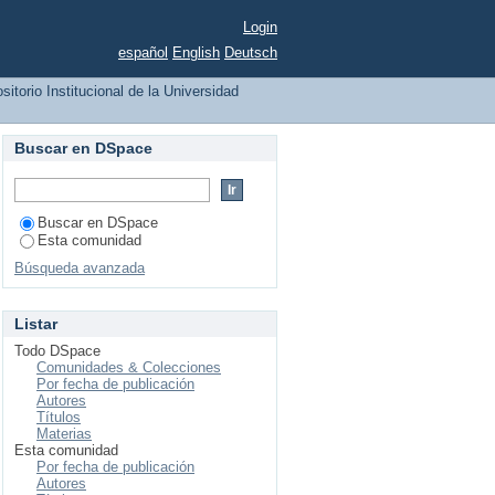
ana de San Nicolás de
Login
español
English
Deutsch
sitorio Institucional de la Universidad
Buscar en DSpace
Buscar en DSpace
Esta comunidad
Búsqueda avanzada
Listar
Todo DSpace
Comunidades & Colecciones
Por fecha de publicación
Autores
Títulos
Materias
Esta comunidad
Por fecha de publicación
Autores