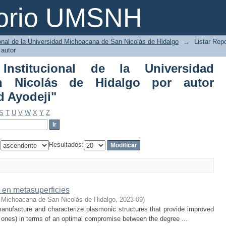
nstitucional de la Universidad Michoac
torio UMSNH
bdulkareem, Mas-ud Ayodeji"
ional de la Universidad Michoacana de San Nicolás de Hidalgo
→
Listar Repo
 autor
 Institucional de la Universidad
 Nicolás de Hidalgo por autor
 Ayodeji"
S
T
U
V
W
X
Y
Z
:
Resultados:
en metasuperficies
 Michoacana de San Nicolás de Hidalgo
,
2023-09
)
 manufacture and characterize plasmonic structures that provide improved
ng ones) in terms of an optimal compromise between the degree ...