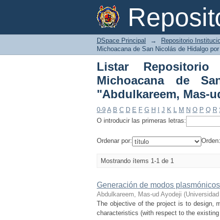
Listar Repositorio I
Reposi
Hidalgo por autor "A
DSpace Principal
→
Repositorio Instituc
Michoacana de San Nicolás de Hidalgo por
Listar Repositorio
Michoacana de San
"Abdulkareem, Mas-ud
0-9
A
B
C
D
E
F
G
H
I
J
K
L
M
N
O
P
Q
R
O introducir las primeras letras:
Ordenar por:
Orden
Mostrando ítems 1-1 de 1
Generación de modos plasmónicos 
Abdulkareem, Mas-ud Ayodeji
(
Universidad
The objective of the project is to design,
characteristics (with respect to the existi