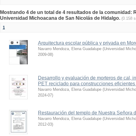
Mostrando 4 de un total de 4 resultados de la comunidad: Re
Universidad Michoacana de San Nicolás de Hidalgo.
(0.158 
1
Arquitectura escolar pública y privada en Mor
Navarro Mendoza, Elena Guadalupe
(
Universidad Micho
2009-08
)
Desarrollo y evaluación de morteros de cal, i
PET reciclado para construcciones eficientes
Navarro Mendoza, Elena Guadalupe
(
Universidad Micho
2024-07
)
Restauración del templo de Nuestra Señora d
Navarro Mendoza, Elena Guadalupe
(
Universidad Micho
2012-03
)