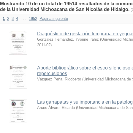
Mostrando 10 de un total de 19514 resultados de la comunid
de la Universidad Michoacana de San Nicolás de Hidalgo.
(
1
2
3
4
. . .
1952
Página siguiente
Diagnóstico de gestación temprana en yeguas
González Hernández, Yvonne Irahiz
(
Universidad Micho
2011-02
)
Aporte bibliográfico sobre el estro silencioso
repercusiones
Vázquez Peña, Rigoberto
(
Universidad Michoacana de 
Las garrapatas y su importancia en la patolog
Arcos Álvaro, Ricardo
(
Universidad Michoacana de San 