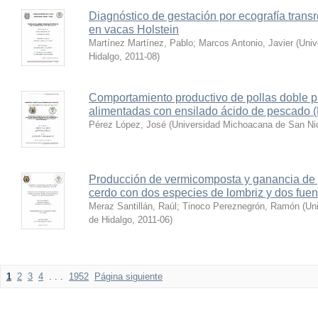
Diagnóstico de gestación por ecografía transre
en vacas Holstein
Martínez Martínez, Pablo
;
Marcos Antonio, Javier
(
Univ
Hidalgo
,
2011-08
)
Comportamiento productivo de pollas doble p
alimentadas con ensilado ácido de pescado (
Pérez López, José
(
Universidad Michoacana de San Nic
Producción de vermicomposta y ganancia de p
cerdo con dos especies de lombriz y dos fue
Meraz Santillán, Raúl
;
Tinoco Pereznegrón, Ramón
(
Un
de Hidalgo
,
2011-06
)
1
2
3
4
. . .
1952
Página siguiente