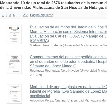
Mostrando 10 de un total de 2576 resultados de la comunida
de la Universidad Michoacana de San Nicolás de Hidalgo.
(
1
2
3
4
. . .
258
Página siguiente
Evaluación de alumnos del Jardín de Niños “
Morelia Michoacán con el Sistema Internacion
Evaluación de Caries (ICDAS) y Manejo de C
(CAMBRA)
Martínez Ríos, Patricia
(
Universidad Michoacana de San
Comportamiento del paciente pediátrico en s
en el departamento de odontopediatría Hospita
Sámano de López Mateos"
Rodríguez Rodríguez, Nora Haydeé
(
Universidad Micho
2015-09
)
Morbilidad de anquiloglosia en pacientes de 
Infantil de Morelia "Eva Sámano de López Mate
maxilofacial
Arredondo Pérez, Cristina
(
Universidad Michoacana de 