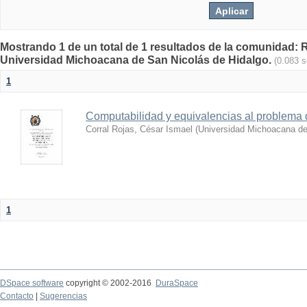
Mostrando 1 de un total de 1 resultados de la comunidad: Re
Universidad Michoacana de San Nicolás de Hidalgo.
(0.083 
1
Computabilidad y equivalencias al problema 
Corral Rojas, César Ismael
(
Universidad Michoacana de
1
DSpace software
copyright © 2002-2016
DuraSpace
Contacto
|
Sugerencias