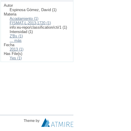
Autor
Espinosa Gómez, David (1)
Materia
Acoplamiento (1)
FISMAT-L-2013-1720 (1)
info:eu-repo/classification/cti/1 (1)
Intensidad (1)
Z'Bs (1)
... más
Fecha
2013 (1)
Has File(s)
Yes (1)
Theme by