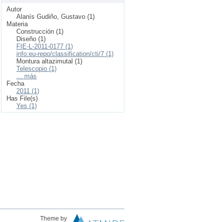
Autor
Alanís Gudiño, Gustavo (1)
Materia
Construcción (1)
Diseño (1)
FIE-L-2011-0177 (1)
info:eu-repo/classification/cti/7 (1)
Montura altazimutal (1)
Telescopio (1)
... más
Fecha
2011 (1)
Has File(s)
Yes (1)
Theme by