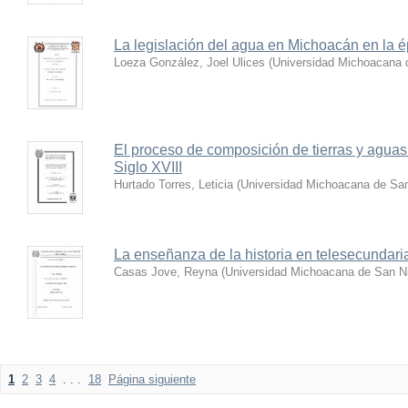
La legislación del agua en Michoacán en la é
Loeza González, Joel Ulices
(
Universidad Michoacana 
El proceso de composición de tierras y aguas 
Siglo XVIII
Hurtado Torres, Leticia
(
Universidad Michoacana de San
La enseñanza de la historia en telesecundari
Casas Jove, Reyna
(
Universidad Michoacana de San Ni
1
2
3
4
. . .
18
Página siguiente