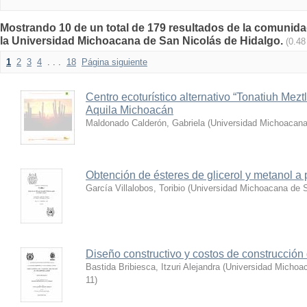
Mostrando 10 de un total de 179 resultados de la comunidad
la Universidad Michoacana de San Nicolás de Hidalgo.
(0.48
1
2
3
4
. . .
18
Página siguiente
Centro ecoturístico alternativo “Tonatiuh Mez
Aquila Michoacán
Maldonado Calderón, Gabriela
(
Universidad Michoacana
Obtención de ésteres de glicerol y metanol a p
García Villalobos, Toribio
(
Universidad Michoacana de S
Diseño constructivo y costos de construcció
Bastida Bribiesca, Itzuri Alejandra
(
Universidad Michoac
11
)