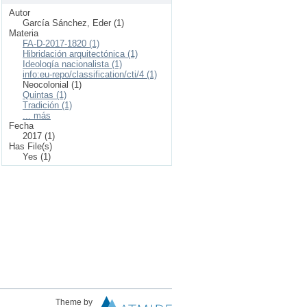
Autor
García Sánchez, Eder (1)
Materia
FA-D-2017-1820 (1)
Hibridación arquitectónica (1)
Ideología nacionalista (1)
info:eu-repo/classification/cti/4 (1)
Neocolonial (1)
Quintas (1)
Tradición (1)
... más
Fecha
2017 (1)
Has File(s)
Yes (1)
Theme by