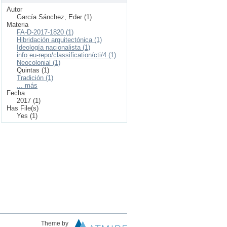
Autor
García Sánchez, Eder (1)
Materia
FA-D-2017-1820 (1)
Hibridación arquitectónica (1)
Ideología nacionalista (1)
info:eu-repo/classification/cti/4 (1)
Neocolonial (1)
Quintas (1)
Tradición (1)
... más
Fecha
2017 (1)
Has File(s)
Yes (1)
Theme by