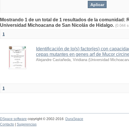
Mostrando 1 de un total de 1 resultados de la comunidad: Re
Universidad Michoacana de San Nicolás de Hidalgo.
(0.044 
1
Identificación de lo(s) factor(es) con capacida
cepas mutantes en genes arf de Mucor circine
Alejandre Castañeda, Viridiana
(
Universidad Michoacan
1
DSpace software
copyright © 2002-2016
DuraSpace
Contacto
|
Sugerencias