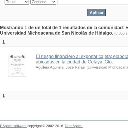
Mostrando 1 de un total de 1 resultados de la comunidad: Re
Universidad Michoacana de San Nicolás de Hidalgo.
(0.053 
1
El riesgo financiero al exportar cajeta; elabo
ubicadas en la ciudad de Celaya, Gto.
Aguilera Aguilera, José Rafael
(
Universidad Michoacana
1
DSpace software
copyright © 2002-2016
DuraSpace